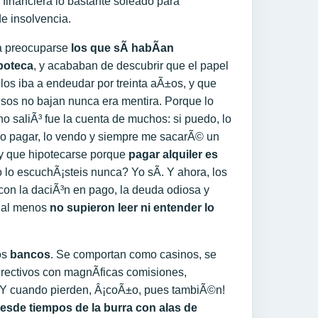
d financiera lo bastante soleado para
e insolvencia.
a preocuparse
los que sÃ­ habÃ­an
poteca
, y acababan de descubrir que el papel
los iba a endeudar por treinta aÃ±os, y que
isos no bajan nunca era mentira. Porque lo
no saliÃ³ fue la cuenta de muchos: si puedo, lo
edo pagar, lo vendo y siempre me sacarÃ© un
ay que hipotecarse porque
pagar alquiler es
 lo escuchÃ¡steis nunca? Yo sÃ­. Y ahora, los
con la daciÃ³n en pago, la deuda odiosa y
e al menos
no supieron leer ni entender lo
os
bancos
. Se comportan como casinos, se
irectivos con magnÃ­ficas comisiones,
r. Y cuando pierden, Â¡coÃ±o, pues tambiÃ©n!
esde tiempos de la burra con alas de