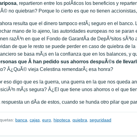
ariposa
, repartieron entre los polÃ­ticos los beneficios y repa
Ã© no quiebran? Porque lo cierto es que no tienen accionista
ahora resulta que el dinero tampoco estÃ¡ seguro en el banco
echar mano de lo ajeno, las autoridades europeas no se paran
enen razÃ³n en que el Fondo de GarantÃ­a de DepÃ³sitos sÃ³lo a
vidan de que le resto se puede perder en caso de quiebra de la 
nanciero se basa mÃ¡s en la confianza que en los balances, y q
rsonas que Â han pedido sus ahorros despuÃ©s de llevarl
to? Â¿QuÃ© vieja Celestina remendarÃ¡ esa honra?
r eso digo que es la guerra, una guerra en la que nos queda 
siciÃ³n mÃ¡s segura? Â¿El que tiene unos ahorros o el que tie
 respuesta un dÃ­a de estos, cuando se hunda otro pilar que p
iquetas:
banca
,
cajas
,
euro
,
hipoteca
,
quiebra
,
seguridaad
avegación de entradas