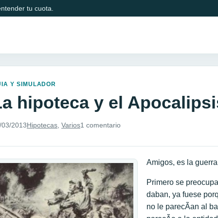
ntender tu cuota.
IA Y SIMULADOR
La hipoteca y el Apocalipsi
/03/2013
Hipotecas
,
Varios
1 comentario
Amigos, es la guerra
Primero se preocupa
daban, ya fuese porq
no le parecÃ­an al b