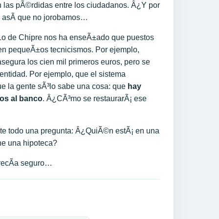
rten las pÃ©rdidas entre los ciudadanos. Â¿Y por
s, asÃ­ que no jorobamos…
. Lo de Chipre nos ha enseÃ±ado que puestos
 en pequeÃ±os tecnicismos. Por ejemplo,
segura los cien mil primeros euros, pero se
entidad. Por ejemplo, que el sistema
ue la gente sÃ³lo sabe una cosa: que
hay
os al banco
. Â¿CÃ³mo se restaurarÃ¡ ese
ante todo una pregunta: Â¿QuiÃ©n estÃ¡ en una
ne una hipoteca?
arecÃ­a seguro…