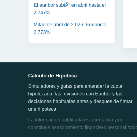
El euribor subiÃ³ en abril hasta el
2,747%
Mitad de abril de 2.026: Euribor al
2,773%
Calculo de Hipoteca
Simuladores y guias para entender la cuota
hipotecaria, las revisiones con Euribor y las
decisiones habituales antes y despues de firmar
una hipoteca.
La informacion publicada es orientativa y no
constituye asesoramiento financiero personalizad