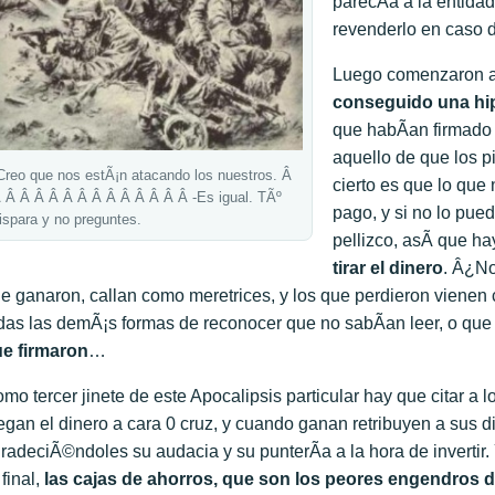
parecÃ­a a la entida
revenderlo en caso d
Luego comenzaron 
conseguido una hi
que habÃ­an firmado 
aquello de que los p
Creo que nos estÃ¡n atacando los nuestros. Â
cierto es que lo que 
 Â Â Â Â Â Â Â Â Â Â Â Â Â -Es igual. TÃº
pago, y si no lo pu
ispara y no preguntes.
pellizco, asÃ­ que h
tirar el dinero
. Â¿No
e ganaron, callan como meretrices, y los que perdieron vienen 
das las demÃ¡s formas de reconocer que no sabÃ­an leer, o qu
e firmaron
…
mo tercer jinete de este Apocalipsis particular hay que citar a l
egan el dinero a cara 0 cruz, y cuando ganan retribuyen a sus d
radeciÃ©ndoles su audacia y su punterÃ­a a la hora de inverti
 final,
las cajas de ahorros, que son los peores engendros d