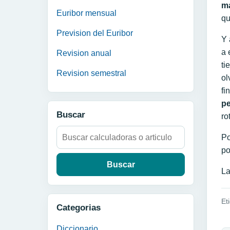
m
Euribor mensual
qu
Prevision del Euribor
Y 
a 
Revision anual
ti
Revision semestral
ol
fi
pe
Buscar
ro
Buscar:
Po
po
La
Et
Categorias
N
Diccionario