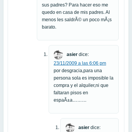
sus padres? Para hacer eso me
quedo en casa de mis padres. Al
menos les saldrÃ© un poco mÃ¡s
barato.
asier
dice:
23/11/2009 a las 6:06 pm
por desgracia,para una
persona sola es imposible la
compra y el alquiler,ni que
faltaran pisos en
espaÃ±a………
asier
dice: