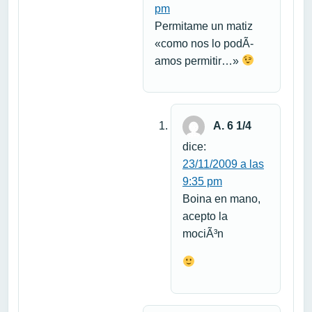
pm
Permitame un matiz
«como nos lo podÃ­
amos permitir…»
A. 6 1/4
dice:
23/11/2009 a las
9:35 pm
Boina en mano,
acepto la
mociÃ³n