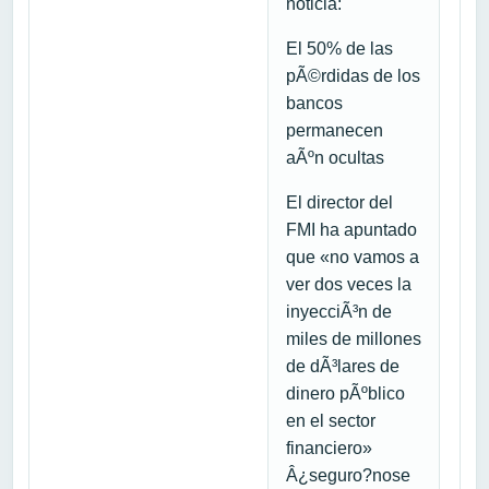
noticia:
El 50% de las
pÃ©rdidas de los
bancos
permanecen
aÃºn ocultas
El director del
FMI ha apuntado
que «no vamos a
ver dos veces la
inyecciÃ³n de
miles de millones
de dÃ³lares de
dinero pÃºblico
en el sector
financiero»
Â¿seguro?nose