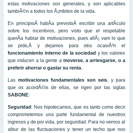
estas motivaciones son generales, y son aplicables
tambiÃ©n a todos los Ã¡mbitos de la vida.
En principioÂ habÃ­a previstoÂ escribir una artÃ­culo
sobre los incentivos, pero visto que el respetable
querÃ­a hablar de motivaciones, pues allÃ¡ vam lo que
se pide,Â y dejamos para otra ocasiÃ³n el
funcionamiento interno de la sociedad
y los valores
que inducen a la gente a
moverse, a arriesgarse, o a
preferir ahorrar o gastar su renta
.
Las
motivaciones fundamentales son seis
, y para
que os acordÃ©is de ellas, se rigen por las siglas
SABONE
:
Seguridad
: Nos hipotecamos, que es tanto como decir
comprometemos una parte fundamental de nuestros
ingresos y de por vida, por seguridad. Para no vernos al
albur de las fluctuaciones y tener un techo que nos