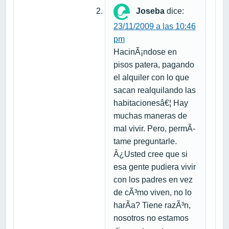
Joseba
dice:
23/11/2009 a las 10:46
pm
HacinÃ¡ndose en
pisos patera, pagando
el alquiler con lo que
sacan realquilando las
habitacionesâ€¦ Hay
muchas maneras de
mal vivir. Pero, permÃ­
tame preguntarle.
Â¿Usted cree que si
esa gente pudiera vivir
con los padres en vez
de cÃ³mo viven, no lo
harÃ­a? Tiene razÃ³n,
nosotros no estamos