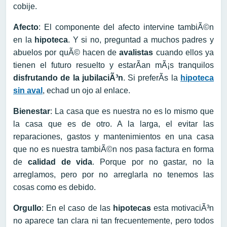
cobije.
Afecto
: El componente del afecto intervine tambiÃ©n
en la
hipoteca
. Y si no, preguntad a muchos padres y
abuelos por quÃ© hacen de
avalistas
cuando ellos ya
tienen el futuro resuelto y estarÃ­an mÃ¡s tranquilos
disfrutando de la jubilaciÃ³n
. Si preferÃ­s la
hipoteca
sin aval
, echad un ojo al enlace.
Bienestar
: La casa que es nuestra no es lo mismo que
la casa que es de otro. A la larga, el evitar las
reparaciones, gastos y mantenimientos en una casa
que no es nuestra tambiÃ©n nos pasa factura en forma
de
calidad de vida
. Porque por no gastar, no la
arreglamos, pero por no arreglarla no tenemos las
cosas como es debido.
Orgullo
: En el caso de las
hipotecas
esta motivaciÃ³n
no aparece tan clara ni tan frecuentemente, pero todos