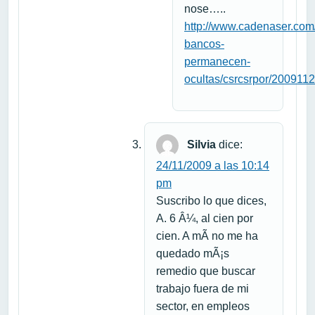
nose…..
http://www.cadenaser.com/
bancos-
permanecen-
ocultas/csrcsrpor/200911
Silvia
dice:
24/11/2009 a las 10:14
pm
Suscribo lo que dices,
A. 6 Â¼, al cien por
cien. A mÃ­ no me ha
quedado mÃ¡s
remedio que buscar
trabajo fuera de mi
sector, en empleos