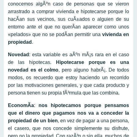
conocemos algÃºn caso de personas que se vieron
arrastrado a comprar vivienda e hipotecarse porque lo
hacÃ­an sus vecinos, sus cuÃ±ados o alguien de su
entorno ante el que no querÃ­an aparecer como unos
«pelados» que no se podÃ­an permitir una
vivienda en
propiedad
.
Novedad
: esta variable es aÃºn mÃ¡s rara en el caso
de las hipotecas.
Hipotecarse porque es una
novedad es el colmo
, pero alguno habrÃ¡. De todos
modos, os recuerdo que estoy haciendo un recorrido
por las motivaciones generales, y que cada producto y
persona tienen su propia fÃ³rmula que las combina.
EconomÃ­a
:
nos hipotecamos porque pensamos
que el dinero que pagamos nos va a conceder la
propiedad de un bien
, en vez de pagar a una persona,
el casero, que nos concede simplemente su disfrute,
pero no la propiedad. Con razÃ³n o sin ella, muchos de