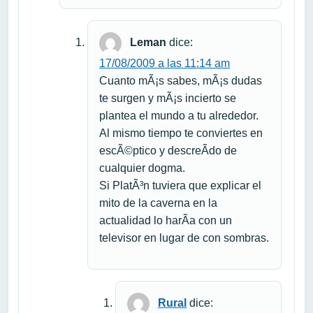
Leman
dice:
17/08/2009 a las 11:14 am
Cuanto mÃ¡s sabes, mÃ¡s dudas
te surgen y mÃ¡s incierto se
plantea el mundo a tu alrededor.
Al mismo tiempo te conviertes en
escÃ©ptico y descreÃ­do de
cualquier dogma.
Si PlatÃ³n tuviera que explicar el
mito de la caverna en la
actualidad lo harÃ­a con un
televisor en lugar de con sombras.
Rural
dice: