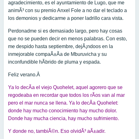
agradecimiento, es el ayuntamiento de Lugo, que me
animÃ³ con su premio Anxel Fole a no dar el teclado a
los demonios y dedicarme a poner ladrillo cara vista.
Perdonadme si es demasiado largo, pero hay cosas
que no se pueden decir en menos palabras. Con esto,
me despido hasta septiembre, dejÃ¡ndoos en la
inmejorable compaÃ±Ã­a de Mburuvicha y su
inconfundible hÃ­brido de pluma y espada.
Feliz verano.Â
Ya lo decÃ­a el viejo Quohelet, aquel agorero que se
regodeaba en recordar que todos los rÃ­os van al mar
pero el mar nunca se llena. Ya lo decÃ­a Quohelet:
donde hay mucho conocimiento hay mucho dolor.
Donde hay mucha ciencia, hay mucho sufrimiento.
Y donde no, tambiÃ©n. Eso olvidÃ³ aÃ±adir.