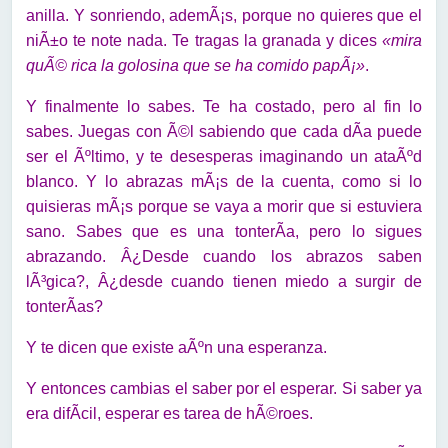
anilla. Y sonriendo, ademÃ¡s, porque no quieres que el
niÃ±o te note nada. Te tragas la granada y dices
«mira
quÃ© rica la golosina que se ha comido papÃ¡»
.
Y finalmente lo sabes. Te ha costado, pero al fin lo
sabes. Juegas con Ã©l sabiendo que cada dÃ­a puede
ser el Ãºltimo, y te desesperas imaginando un ataÃºd
blanco. Y lo abrazas mÃ¡s de la cuenta, como si lo
quisieras mÃ¡s porque se vaya a morir que si estuviera
sano. Sabes que es una tonterÃ­a, pero lo sigues
abrazando. Â¿Desde cuando los abrazos saben
lÃ³gica?, Â¿desde cuando tienen miedo a surgir de
tonterÃ­as?
Y te dicen que existe aÃºn una esperanza.
Y entonces cambias el saber por el esperar. Si saber ya
era difÃ­cil, esperar es tarea de hÃ©roes.