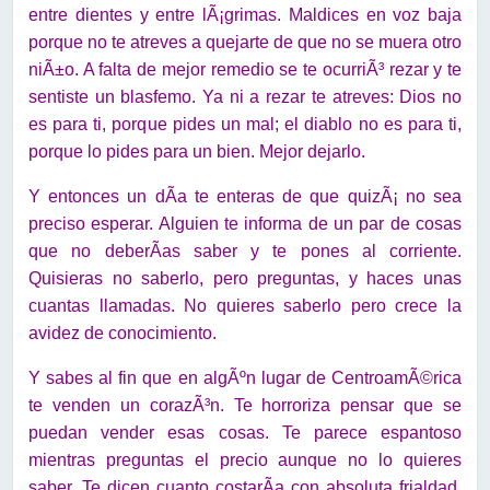
entre dientes y entre lÃ¡grimas. Maldices en voz baja
porque no te atreves a quejarte de que no se muera otro
niÃ±o. A falta de mejor remedio se te ocurriÃ³ rezar y te
sentiste un blasfemo. Ya ni a rezar te atreves: Dios no
es para ti, porque pides un mal; el diablo no es para ti,
porque lo pides para un bien. Mejor dejarlo.
Y entonces un dÃ­a te enteras de que quizÃ¡ no sea
preciso esperar. Alguien te informa de un par de cosas
que no deberÃ­as saber y te pones al corriente.
Quisieras no saberlo, pero preguntas, y haces unas
cuantas llamadas. No quieres saberlo pero crece la
avidez de conocimiento.
Y sabes al fin que en algÃºn lugar de CentroamÃ©rica
te venden un corazÃ³n. Te horroriza pensar que se
puedan vender esas cosas. Te parece espantoso
mientras preguntas el precio aunque no lo quieres
saber. Te dicen cuanto costarÃ­a con absoluta frialdad.