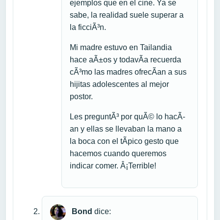
ejemplos que en el cine. Ya se
sabe, la realidad suele superar a
la ficciÃ³n.
Mi madre estuvo en Tailandia
hace aÃ±os y todavÃ­a recuerda
cÃ³mo las madres ofrecÃ­an a sus
hijitas adolescentes al mejor
postor.
Les preguntÃ³ por quÃ© lo hacÃ­
an y ellas se llevaban la mano a
la boca con el tÃ­pico gesto que
hacemos cuando queremos
indicar comer. Â¡Terrible!
Bond
dice: