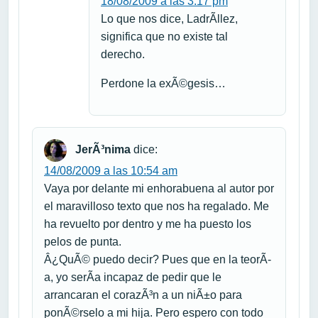
18/08/2009 a las 3:17 pm
Lo que nos dice, LadrÃ­llez,
significa que no existe tal
derecho.
Perdone la exÃ©gesis…
JerÃ³nima
dice:
14/08/2009 a las 10:54 am
Vaya por delante mi enhorabuena al autor por
el maravilloso texto que nos ha regalado. Me
ha revuelto por dentro y me ha puesto los
pelos de punta.
Â¿QuÃ© puedo decir? Pues que en la teorÃ­
a, yo serÃ­a incapaz de pedir que le
arrancaran el corazÃ³n a un niÃ±o para
ponÃ©rselo a mi hija. Pero espero con todo