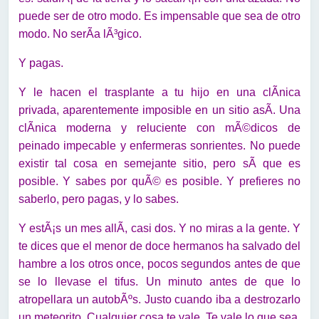
puede ser de otro modo. Es impensable que sea de otro
modo. No serÃ­a lÃ³gico.
Y pagas.
Y le hacen el trasplante a tu hijo en una clÃ­nica
privada, aparentemente imposible en un sitio asÃ­. Una
clÃ­nica moderna y reluciente con mÃ©dicos de
peinado impecable y enfermeras sonrientes. No puede
existir tal cosa en semejante sitio, pero sÃ­ que es
posible. Y sabes por quÃ© es posible. Y prefieres no
saberlo, pero pagas, y lo sabes.
Y estÃ¡s un mes allÃ­, casi dos. Y no miras a la gente. Y
te dices que el menor de doce hermanos ha salvado del
hambre a los otros once, pocos segundos antes de que
se lo llevase el tifus. Un minuto antes de que lo
atropellara un autobÃºs. Justo cuando iba a destrozarlo
un meteorito. Cualquier cosa te vale. Te vale lo que sea.