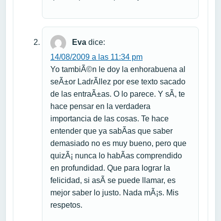
Eva
dice:
14/08/2009 a las 11:34 pm
Yo tambiÃ©n le doy la enhorabuena al
seÃ±or LadrÃ­llez por ese texto sacado
de las entraÃ±as. O lo parece. Y sÃ­, te
hace pensar en la verdadera
importancia de las cosas. Te hace
entender que ya sabÃ­as que saber
demasiado no es muy bueno, pero que
quizÃ¡ nunca lo habÃ­as comprendido
en profundidad. Que para lograr la
felicidad, si asÃ­ se puede llamar, es
mejor saber lo justo. Nada mÃ¡s. Mis
respetos.