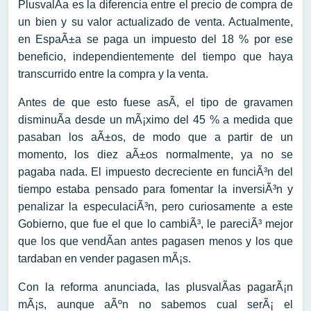
PlusvalÃ­a es la diferencia entre el precio de compra de
un bien y su valor actualizado de venta. Actualmente,
en EspaÃ±a se paga un impuesto del 18 % por ese
beneficio, independientemente del tiempo que haya
transcurrido entre la compra y la venta.
Antes de que esto fuese asÃ­, el tipo de gravamen
disminuÃ­a desde un mÃ¡ximo del 45 % a medida que
pasaban los aÃ±os, de modo que a partir de un
momento, los diez aÃ±os normalmente, ya no se
pagaba nada. El impuesto decreciente en funciÃ³n del
tiempo estaba pensado para fomentar la inversiÃ³n y
penalizar la especulaciÃ³n, pero curiosamente a este
Gobierno, que fue el que lo cambiÃ³, le pareciÃ³ mejor
que los que vendÃ­an antes pagasen menos y los que
tardaban en vender pagasen mÃ¡s.
Con la reforma anunciada, las plusvalÃ­as pagarÃ¡n
mÃ¡s, aunque aÃºn no sabemos cual serÃ¡ el