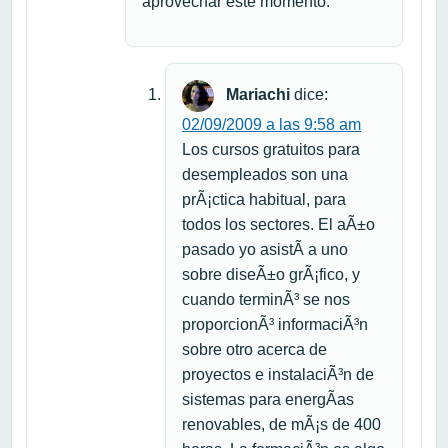
aprovechar este momento.
Mariachi
dice:
02/09/2009 a las 9:58 am
Los cursos gratuitos para
desempleados son una
prÃ¡ctica habitual, para
todos los sectores. El aÃ±o
pasado yo asistÃ­ a uno
sobre diseÃ±o grÃ¡fico, y
cuando terminÃ³ se nos
proporcionÃ³ informaciÃ³n
sobre otro acerca de
proyectos e instalaciÃ³n de
sistemas para energÃ­as
renovables, de mÃ¡s de 400