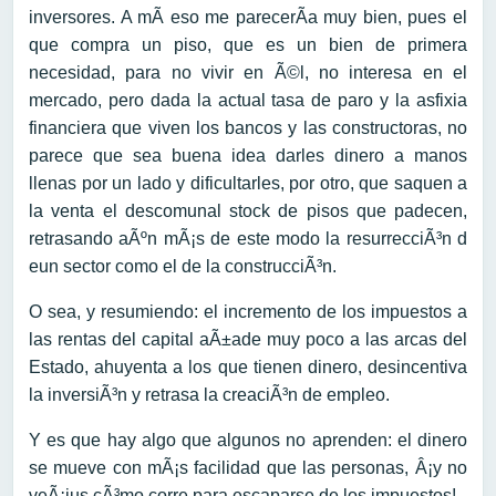
inversores. A mÃ­ eso me parecerÃ­a muy bien, pues el
que compra un piso, que es un bien de primera
necesidad, para no vivir en Ã©l, no interesa en el
mercado, pero dada la actual tasa de paro y la asfixia
financiera que viven los bancos y las constructoras, no
parece que sea buena idea darles dinero a manos
llenas por un lado y dificultarles, por otro, que saquen a
la venta el descomunal stock de pisos que padecen,
retrasando aÃºn mÃ¡s de este modo la resurrecciÃ³n d
eun sector como el de la construcciÃ³n.
O sea, y resumiendo: el incremento de los impuestos a
las rentas del capital aÃ±ade muy poco a las arcas del
Estado, ahuyenta a los que tienen dinero, desincentiva
la inversiÃ³n y retrasa la creaciÃ³n de empleo.
Y es que hay algo que algunos no aprenden: el dinero
se mueve con mÃ¡s facilidad que las personas, Â¡y no
veÃ¡ius cÃ³mo corre para escaparse de los impuestos!