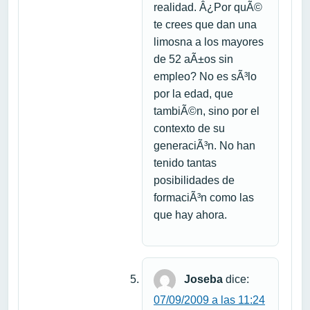
realidad. Â¿Por quÃ©
te crees que dan una
limosna a los mayores
de 52 aÃ±os sin
empleo? No es sÃ³lo
por la edad, que
tambiÃ©n, sino por el
contexto de su
generaciÃ³n. No han
tenido tantas
posibilidades de
formaciÃ³n como las
que hay ahora.
Joseba
dice:
07/09/2009 a las 11:24