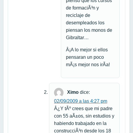
pienso que los cursos
de formaciÃ³n y
reciclaje de
desempleados los
piensan los monos de
Gibraltar…
Â¡A lo mejor si ellos
pensaran un poco
mÃ¡s mejor nos irÃ­a!
Ximo
dice:
02/09/2009 a las 4:27 pm
Â¿Y tÃº crees que mi padre
con 55 aÃ±os, sin estudios y
habiendo trabajado en la
construcciÃ³n desde los 18