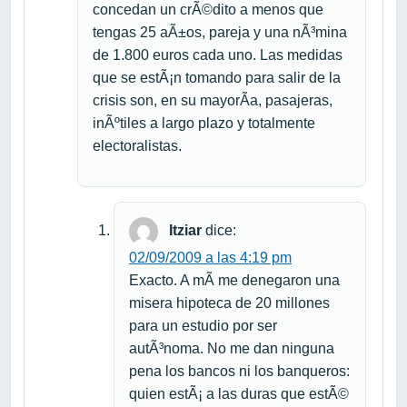
concedan un crÃ©dito a menos que
tengas 25 aÃ±os, pareja y una nÃ³mina
de 1.800 euros cada uno. Las medidas
que se estÃ¡n tomando para salir de la
crisis son, en su mayorÃ­a, pasajeras,
inÃºtiles a largo plazo y totalmente
electoralistas.
Itziar
dice:
02/09/2009 a las 4:19 pm
Exacto. A mÃ­ me denegaron una
misera hipoteca de 20 millones
para un estudio por ser
autÃ³noma. No me dan ninguna
pena los bancos ni los banqueros:
quien estÃ¡ a las duras que estÃ©