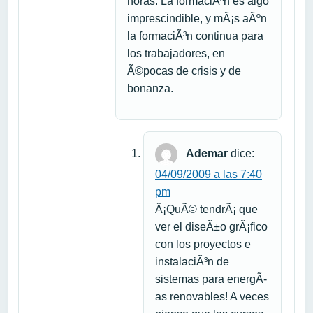
horas. La formaciÃ³n es algo
imprescindible, y mÃ¡s aÃºn
la formaciÃ³n continua para
los trabajadores, en
Ã©pocas de crisis y de
bonanza.
Ademar
dice:
04/09/2009 a las 7:40
pm
Â¡QuÃ© tendrÃ¡ que
ver el diseÃ±o grÃ¡fico
con los proyectos e
instalaciÃ³n de
sistemas para energÃ­
as renovables! A veces