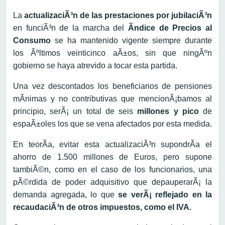
La
actualizaciÃ³n de las prestaciones por jubilaciÃ³n
en funciÃ³n de la marcha del
Ãndice de Precios al
Consumo
se ha mantenido vigente siempre durante
los Ãºltimos veinticinco aÃ±os, sin que ningÃºn
gobierno se haya atrevido a tocar esta partida.
Una vez descontados los beneficiarios de pensiones
mÃ­nimas y no contributivas que mencionÃ¡bamos al
principio, serÃ¡ un total de seis
millones y pico
de
espaÃ±oles los que se vena afectados por esta medida.
En teorÃ­a, evitar esta actualizaciÃ³n supondrÃ­a el
ahorro de 1.500 millones de Euros, pero supone
tambiÃ©n, como en el caso de los funcionarios, una
pÃ©rdida de poder adquisitivo que depauperarÃ¡ la
demanda agregada, lo que
se verÃ¡ reflejado en la
recaudaciÃ³n de otros impuestos, como el IVA.