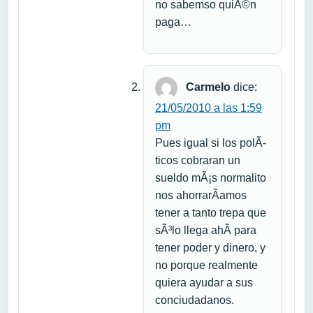
no sabemso quiÃ©n
paga…
Carmelo
dice:
21/05/2010 a las 1:59
pm
Pues igual si los polÃ­
ticos cobraran un
sueldo mÃ¡s normalito
nos ahorrarÃ­amos
tener a tanto trepa que
sÃ³lo llega ahÃ­ para
tener poder y dinero, y
no porque realmente
quiera ayudar a sus
conciudadanos.