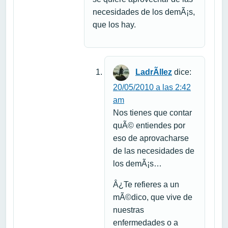
necesidades de los demÃ¡s,
que los hay.
LadrÃ­llez
dice:
20/05/2010 a las 2:42
am
Nos tienes que contar
quÃ© entiendes por
eso de aprovacharse
de las necesidades de
los demÃ¡s…
Â¿Te refieres a un
mÃ©dico, que vive de
nuestras
enfermedades o a