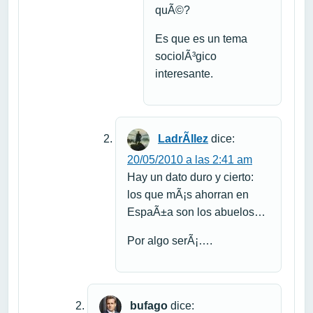
quÃ©?
Es que es un tema
sociolÃ³gico
interesante.
LadrÃ­llez
dice:
20/05/2010 a las 2:41 am
Hay un dato duro y cierto:
los que mÃ¡s ahorran en
EspaÃ±a son los abuelos…
Por algo serÃ¡….
bufago
dice: