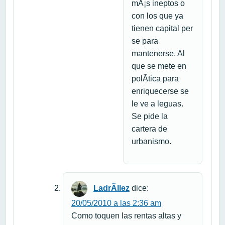
mÃ¡s ineptos o
con los que ya
tienen capital per
se para
mantenerse. Al
que se mete en
polÃ­tica para
enriquecerse se
le ve a leguas.
Se pide la
cartera de
urbanismo.
LadrÃ­llez
dice:
20/05/2010 a las 2:36 am
Como toquen las rentas altas y