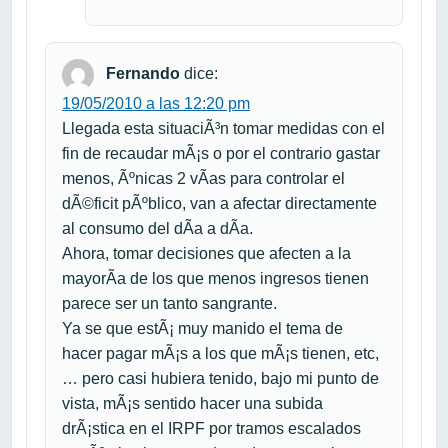
Fernando
dice:
19/05/2010 a las 12:20 pm
Llegada esta situaciÃ³n tomar medidas con el
fin de recaudar mÃ¡s o por el contrario gastar
menos, Ãºnicas 2 vÃ­as para controlar el
dÃ©ficit pÃºblico, van a afectar directamente
al consumo del dÃ­a a dÃ­a.
Ahora, tomar decisiones que afecten a la
mayorÃ­a de los que menos ingresos tienen
parece ser un tanto sangrante.
Ya se que estÃ¡ muy manido el tema de
hacer pagar mÃ¡s a los que mÃ¡s tienen, etc,
… pero casi hubiera tenido, bajo mi punto de
vista, mÃ¡s sentido hacer una subida
drÃ¡stica en el IRPF por tramos escalados