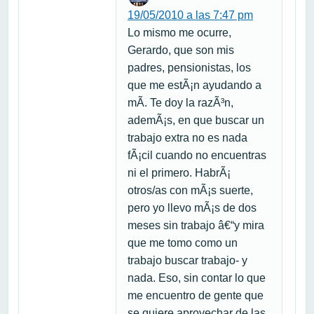
19/05/2010 a las 7:47 pm
Lo mismo me ocurre,
Gerardo, que son mis
padres, pensionistas, los
que me estÃ¡n ayudando a
mÃ­. Te doy la razÃ³n,
ademÃ¡s, en que buscar un
trabajo extra no es nada
fÃ¡cil cuando no encuentras
ni el primero. HabrÃ¡
otros/as con mÃ¡s suerte,
pero yo llevo mÃ¡s de dos
meses sin trabajo â€“y mira
que me tomo como un
trabajo buscar trabajo- y
nada. Eso, sin contar lo que
me encuentro de gente que
se quiere aprovechar de las