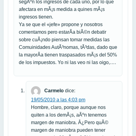
segÃºn los ingresos de cada uno, por lo que
afectara en mÃ¡s medida a quines mÃ¡s
ingresos tienen.
Ya se que el «jefe» propone y nosotros
comentamos pero estarÃ­a biÃ©n debatir
sobre cuÃ¡ndo piensan tomar medidas las
Comuinidades AutÃ³nomas, tÃ³das, dado que
la mayorÃ­a tienen traspasados mÃ¡s del 50%
de los impuestos. Yo ni las veo ni las oigo,….
Carmelo
dice:
19/05/2010 a las 4:03 pm
Hombre, claro, porque aunque nos
quiten a los demÃ¡s, aÃºn tenemos
margen de maniobra. Â¿Pero quÃ©
margen de maniobra pueden tener