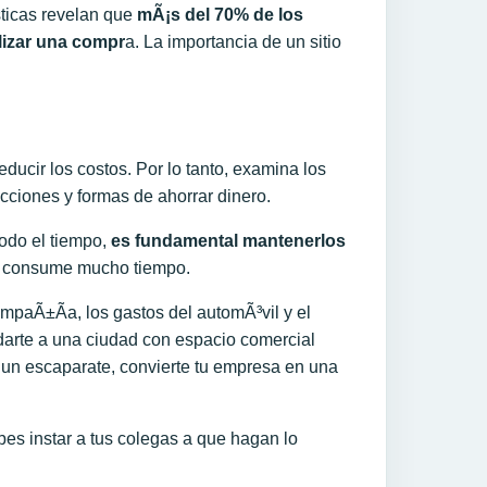
sticas revelan que
mÃ¡s del 70% de los
lizar una compr
a. La importancia de un sitio
ucir los costos. Por lo tanto, examina los
cciones y formas de ahorrar dinero.
odo el tiempo,
es fundamental mantenerlos
o y consume mucho tiempo.
mpaÃ±Ã­a, los gastos del automÃ³vil y el
darte a una ciudad con espacio comercial
as un escaparate, convierte tu empresa en una
bes instar a tus colegas a que hagan lo