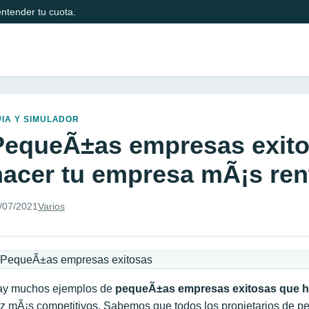
ntender tu cuota.
IA Y SIMULADOR
PequeÃ±as empresas exit
hacer tu empresa mÃ¡s ren
/07/2021
Varios
y muchos ejemplos de
pequeÃ±as empresas exitosas que h
z mÃ¡s competitivos. Sabemos que todos los propietarios de