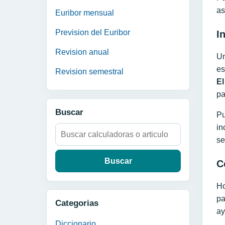
as
Euribor mensual
Prevision del Euribor
I
Revision anual
Un
es
Revision semestral
El
pa
Buscar
Pu
in
Buscar:
se
C
Ho
pa
Categorias
ay
Diccionario