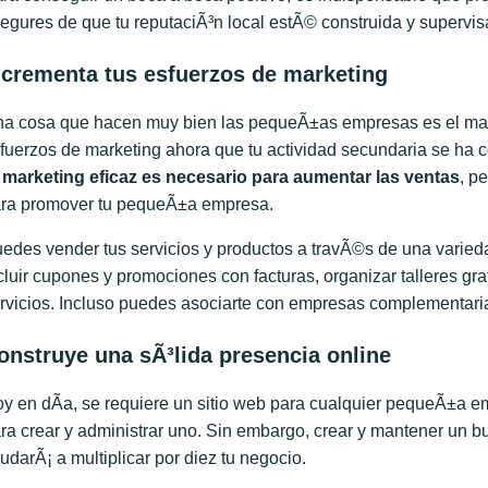
egures de que tu reputaciÃ³n local estÃ© construida y supervis
ncrementa tus esfuerzos de marketing
a cosa que hacen muy bien las pequeÃ±as empresas es el marke
fuerzos de marketing ahora que tu actividad secundaria se ha c
 marketing eficaz es necesario para aumentar las ventas
, p
ra promover tu pequeÃ±a empresa.
edes vender tus servicios y productos a travÃ©s de una varie
cluir cupones y promociones con facturas, organizar talleres gra
rvicios. Incluso puedes asociarte con empresas complementaria
onstruye una sÃ³lida presencia online
y en dÃ­a, se requiere un sitio web para cualquier pequeÃ±a e
ra crear y administrar uno. Sin embargo, crear y mantener un b
udarÃ¡ a multiplicar por diez tu negocio.