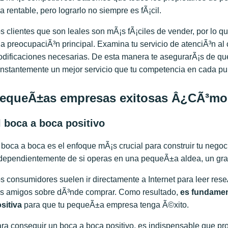
a rentable, pero lograrlo no siempre es fÃ¡cil.
s clientes que son leales son mÃ¡s fÃ¡ciles de vender, por lo qu
a preocupaciÃ³n principal. Examina tu servicio de atenciÃ³n al 
dificaciones necesarias. De esta manera te asegurarÃ¡s de q
nstantemente un mejor servicio que tu competencia en cada pu
equeÃ±as empresas exitosas Â¿CÃ³mo l
l boca a boca positivo
 boca a boca es el enfoque mÃ¡s crucial para construir tu nego
dependientemente de si operas en una pequeÃ±a aldea, un gran 
s consumidores suelen ir directamente a Internet para leer re
s amigos sobre dÃ³nde comprar. Como resultado,
es fundamen
sitiva
para que tu pequeÃ±a empresa tenga Ã©xito.
ra conseguir un boca a boca positivo, es indispensable que pro