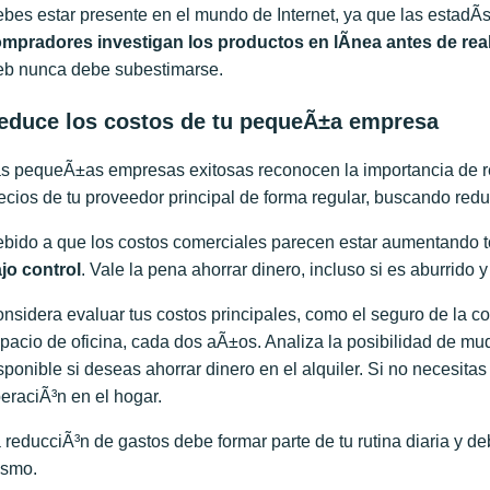
bes estar presente en el mundo de Internet, ya que las estadÃ­
mpradores investigan los productos en lÃ­nea antes de rea
b nunca debe subestimarse.
educe los costos de tu pequeÃ±a empresa
s pequeÃ±as empresas exitosas reconocen la importancia de red
ecios de tu proveedor principal de forma regular, buscando redu
bido a que los costos comerciales parecen estar aumentando t
jo control
. Vale la pena ahorrar dinero, incluso si es aburrid
nsidera evaluar tus costos principales, como el seguro de la co
pacio de oficina, cada dos aÃ±os. Analiza la posibilidad de mu
sponible si deseas ahorrar dinero en el alquiler. Si no necesit
eraciÃ³n en el hogar.
 reducciÃ³n de gastos debe formar parte de tu rutina diaria y de
smo.