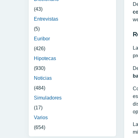
De
(43)
co
Entrevistas
we
(5)
R
Euribor
La
(426)
pr
Hipotecas
(930)
De
ba
Noticias
(484)
Co
es
Simuladores
di
(17)
op
Varios
La
(654)
mi