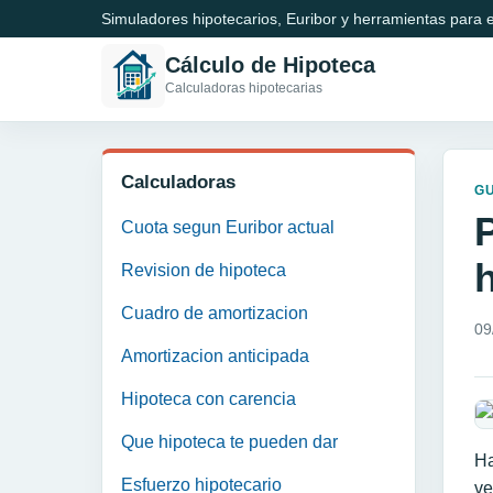
Simuladores hipotecarios, Euribor y herramientas para e
Cálculo de Hipoteca
Calculadoras hipotecarias
Calculadoras
GU
Cuota segun Euribor actual
Revision de hipoteca
Cuadro de amortizacion
09
Amortizacion anticipada
Hipoteca con carencia
Que hipoteca te pueden dar
Ha
Esfuerzo hipotecario
ve