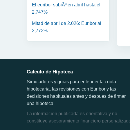
El euribor subiÃ³ en abril hasta el
2,747%
Mitad de abril de 2.026: Euribor al
2,773%
Calculo de Hipoteca
Simuladores y guias para entender la cuota
hipotecaria, las revisiones con Euribor y las
decisiones habituales antes y despues de firmar
una hipoteca.
La informacion publicada es orientativa y no
constituye asesoramiento financiero personalizad