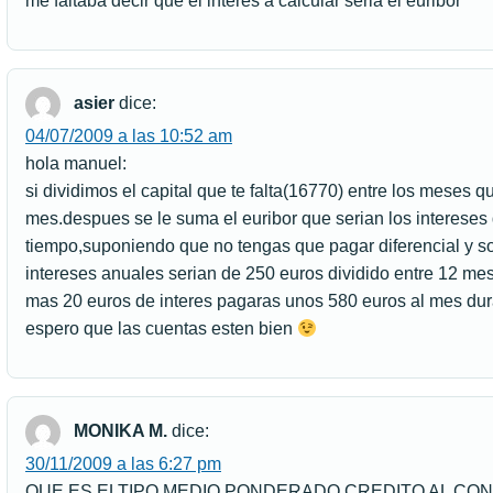
me faltaba decir que el interes a calcular seria el euribor
asier
dice:
04/07/2009 a las 10:52 am
hola manuel:
si dividimos el capital que te falta(16770) entre los meses q
mes.despues se le suma el euribor que serian los interese
tiempo,suponiendo que no tengas que pagar diferencial y so
intereses anuales serian de 250 euros dividido entre 12 me
mas 20 euros de interes pagaras unos 580 euros al mes dur
espero que las cuentas esten bien
MONIKA M.
dice:
30/11/2009 a las 6:27 pm
QUE ES ELTIPO MEDIO PONDERADO CREDITO AL CO