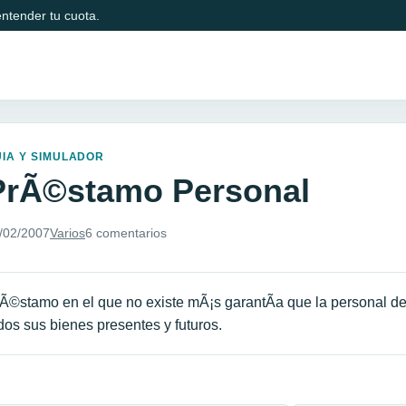
ntender tu cuota.
IA Y SIMULADOR
PrÃ©stamo Personal
/02/2007
Varios
6 comentarios
Ã©stamo en el que no existe mÃ¡s garantÃ­a que la personal d
dos sus bienes presentes y futuros.
avegación de entradas