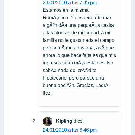
23/01/2010 a las 7:45 pm
Estamos en la misma,
RomÃ¡ntico. Yo espero reformar
algÃºn dÃ­a una pequeÃ±a casita
a las afueras de mi ciudad. A mi
familia no le gusta nada el campo,
pero a mÃ­ me apasiona, asÃ­ que
ahora lo que hace falta es que mis
ingresos sean mÃ¡s estables. No
sabÃ­a nada del crÃ©dito
hipotecario, pero parece una
buena opciÃ³n. Gracias, LadrÃ­
llez.
Kipling
dice:
24/01/2010 a las 6:46 pm