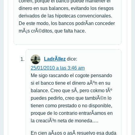
corren, porque el banco puede mantener el
dinero en sus balances, evitando los riesgos
derivados de las hipotecas convencionales.
De este modo, los bancos podrÃ­an conceder
mÃ¡s crÃ©ditos, que falta hace.
LadrÃ­llez
dice:
25/01/2010 a las 3:46 am
Me sigo rascando el cogote pensando
si el banco tiene el dinero aÃºn en su
balance. Creo que sÃ­, pero cokmo tÃº
puedes pedirlo, creo que tambiÃ©n lo
tienen como prestado o no disponible,
proque de lo contrario entrarÃ­amos en
la creaciÃ³n neta de moneda….
En cien aÃ±os o asÃ­ resuelvo esa duda