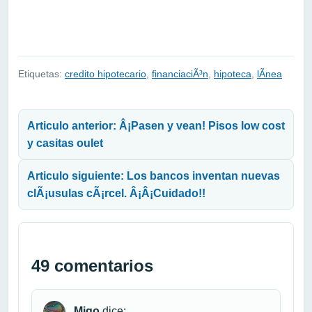
Etiquetas:
credito hipotecario
,
financiaciÃ³n
,
hipoteca
,
lÃ­nea
Navegación de entradas
Articulo anterior: Â¡Pasen y vean! Pisos low cost
y casitas oulet
Articulo siguiente: Los bancos inventan nuevas
clÃ¡usulas cÃ¡rcel. Â¡Â¡Cuidado!!
49 comentarios
Migo
dice: