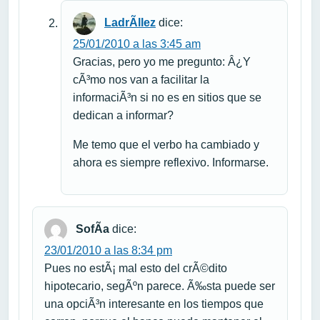
LadrÃ­llez
dice:
25/01/2010 a las 3:45 am
Gracias, pero yo me pregunto: Â¿Y
cÃ³mo nos van a facilitar la
informaciÃ³n si no es en sitios que se
dedican a informar?
Me temo que el verbo ha cambiado y
ahora es siempre reflexivo. Informarse.
SofÃ­a
dice:
23/01/2010 a las 8:34 pm
Pues no estÃ¡ mal esto del crÃ©dito
hipotecario, segÃºn parece. Ã‰sta puede ser
una opciÃ³n interesante en los tiempos que