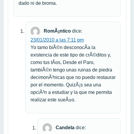
dado ni de broma.
RomÃ¡ntico
dice:
23/01/2010 a las 7:11 pm
Yo tamo biÃ©n desconocÃ­a la
existencia de este tipo de crÃ©ditos y,
como tus tÃ­os, Desde el Paro,
tambiÃ©n tengo unas ruinas de piedra
decimonÃ³nicas que no puedo restaurar
por el momento. QuizÃ¡s sea una
opciÃ³n a estudiar y la que me permita
realizar este sueÃ±o.
Candela
dice: