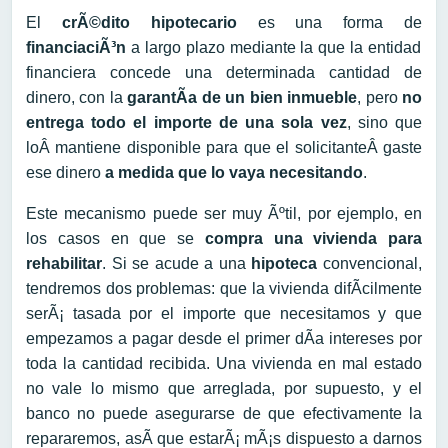
El
crÃ©dito hipotecario
es una forma de
financiaciÃ³n
a largo plazo mediante la que la entidad
financiera concede una determinada cantidad de
dinero, con la
garantÃ­a de un bien inmueble
, pero
no
entrega todo el importe de una sola vez
, sino que
loÂ mantiene disponible para que el solicitanteÂ gaste
ese dinero
a medida que lo vaya necesitando
.
Este mecanismo puede ser muy Ãºtil, por ejemplo, en
los casos en que se
compra una vivienda para
rehabilitar
. Si se acude a una
hipoteca
convencional,
tendremos dos problemas: que la vivienda difÃ­cilmente
serÃ¡ tasada por el importe que necesitamos y que
empezamos a pagar desde el primer dÃ­a intereses por
toda la cantidad recibida. Una vivienda en mal estado
no vale lo mismo que arreglada, por supuesto, y el
banco no puede asegurarse de que efectivamente la
repararemos, asÃ­ que estarÃ¡ mÃ¡s dispuesto a darnos