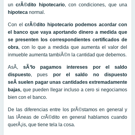
un
crÃ©dito hipotecario
, con condiciones, que una
hipoteca
normal.
Con el
crÃ©dito hipotecario podemos acordar con
el banco que vaya aportando dinero a medida que
se presenten los correspondientes certificados de
obra
, con lo que a medida que aumenta el valor del
inmueble aumenta tambiÃ©n la cantidad que debemos.
AsÃ­,
sÃ³lo pagamos intereses por el saldo
dispuesto
, pues
por el saldo no dispuesto
seÂ suelen pagar unas cantidades extremadamente
bajas,
que pueden llegar incluso a cero si negociamos
bien con el banco.
De las diferencias entre los prÃ©stamos en general y
las lÃ­neas de crÃ©dito en general hablamos cuando
querÃ¡is, que tiene tela la cosa.