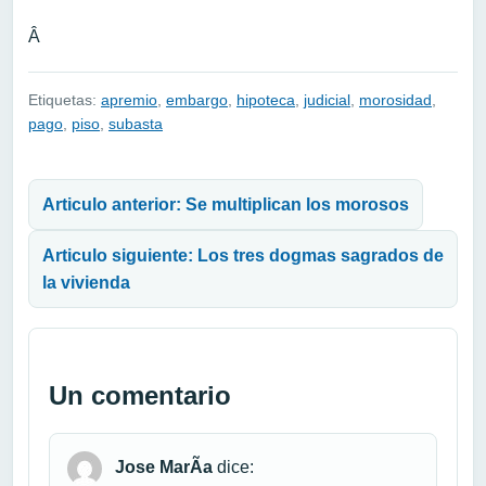
Â
Etiquetas:
apremio
,
embargo
,
hipoteca
,
judicial
,
morosidad
,
pago
,
piso
,
subasta
Navegación de entradas
Articulo anterior: Se multiplican los morosos
Articulo siguiente: Los tres dogmas sagrados de
la vivienda
Un comentario
Jose MarÃ­a
dice: