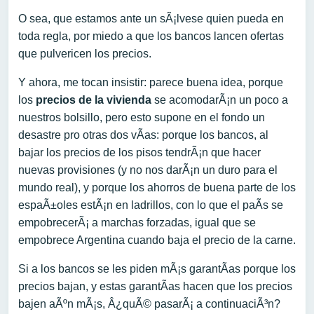
O sea, que estamos ante un sÃ¡lvese quien pueda en
toda regla, por miedo a que los bancos lancen ofertas
que pulvericen los precios.
Y ahora, me tocan insistir: parece buena idea, porque
los
precios de la vivienda
se acomodarÃ¡n un poco a
nuestros bolsillo, pero esto supone en el fondo un
desastre pro otras dos vÃ­as: porque los bancos, al
bajar los precios de los pisos tendrÃ¡n que hacer
nuevas provisiones (y no nos darÃ¡n un duro para el
mundo real), y porque los ahorros de buena parte de los
espaÃ±oles estÃ¡n en ladrillos, con lo que el paÃ­s se
empobrecerÃ¡ a marchas forzadas, igual que se
empobrece Argentina cuando baja el precio de la carne.
Si a los bancos se les piden mÃ¡s garantÃ­as porque los
precios bajan, y estas garantÃ­as hacen que los precios
bajen aÃºn mÃ¡s, Â¿quÃ© pasarÃ¡ a continuaciÃ³n?