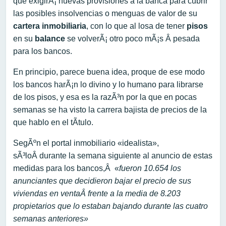
que exigirÃ¡ nuevas provisiones a la banca para cubrir
las posibles insolvencias o menguas de valor de su
cartera inmobiliaria
, con lo que al losa de tener
pisos
en su
balance
se volverÃ¡ otro poco mÃ¡s Â pesada
para los bancos.
En principio, parece buena idea, proque de ese modo
los bancos harÃ¡n lo divino y lo humano para librarse
de los pisos, y esa es la razÃ³n por la que en pocas
semanas se ha visto la carrera bajista de precios de la
que hablo en el tÃ­tulo.
SegÃºn el portal inmobiliario «idealista»,
sÃ³loÂ durante la semana siguiente al anuncio de estas
medidas para los bancos,Â «
fueron 10.654 los
anunciantes que decidieron bajar el precio de sus
viviendas en ventaÂ frente a la media de 8.203
propietarios que lo estaban bajando durante las cuatro
semanas anteriores»