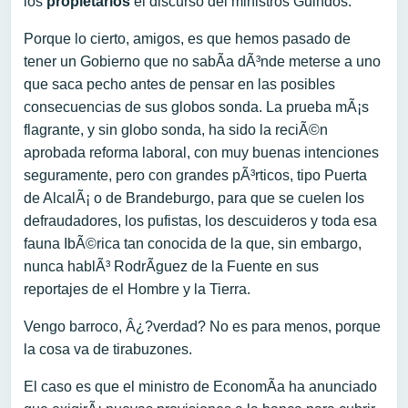
los
propietarios
el discurso del ministros Guindos.
Porque lo cierto, amigos, es que hemos pasado de
tener un Gobierno que no sabÃ­a dÃ³nde meterse a uno
que saca pecho antes de pensar en las posibles
consecuencias de sus globos sonda. La prueba mÃ¡s
flagrante, y sin globo sonda, ha sido la reciÃ©n
aprobada reforma laboral, con muy buenas intenciones
seguramente, pero con grandes pÃ³rticos, tipo Puerta
de AlcalÃ¡ o de Brandeburgo, para que se cuelen los
defraudadores, los pufistas, los descuideros y toda esa
fauna IbÃ©rica tan conocida de la que, sin embargo,
nunca hablÃ³ RodrÃ­guez de la Fuente en sus
reportajes de el Hombre y la Tierra.
Vengo barroco, Â¿?verdad? No es para menos, porque
la cosa va de tirabuzones.
El caso es que el ministro de EconomÃ­a ha anunciado