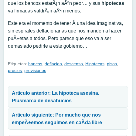
que los bancos estarÃ¡n aÃºn peor… y sus
hipotecas
ya firmadas valdrÃ¡n aÃºn menos.
Este era el momento de tener Â una idea imaginativa,
sin espirales deflacionarias que nos manden a hacer
puÃ±etas a todos. Pero parece que eso va a ser
demasiado pedirle a este gobierno…
Etiquetas:
bancos
,
deflacion
,
descenso
,
Hipotecas
,
pisos
,
precios
,
provisiones
Navegación de entradas
Articulo anterior: La hipoteca asesina.
Plusmarca de desahucios.
Articulo siguiente: Por mucho que nos
empeÃ±emos seguimos en caÃ­da libre