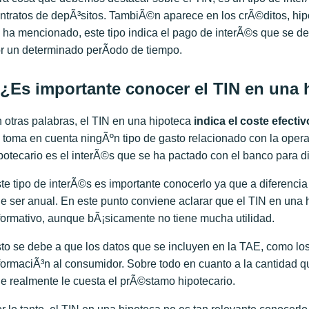
ntratos de depÃ³sitos. TambiÃ©n aparece en los crÃ©ditos, hi
 ha mencionado, este tipo indica el pago de interÃ©s que se d
r un determinado perÃ­odo de tiempo.
¿Es importante conocer el TIN en una 
 otras palabras, el TIN en una hipoteca
indica el coste efecti
 toma en cuenta ningÃºn tipo de gasto relacionado con la opera
potecario es el interÃ©s que se ha pactado con el banco para d
te tipo de interÃ©s es importante conocerlo ya que a diferenci
e ser anual. En este punto conviene aclarar que el TIN en una 
formativo, aunque bÃ¡sicamente no tiene mucha utilidad.
to se debe a que los datos que se incluyen en la TAE, como los
formaciÃ³n al consumidor. Sobre todo en cuanto a la cantidad qu
e realmente le cuesta el prÃ©stamo hipotecario.