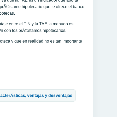
o, ya que la TAE es un indicador que aporta
l prÃ©stamo hipotecario que le ofrece el banco
potecas.
ntaje entre el TIN y la TAE, a menudo es
n con los prÃ©stamos hipotecarios.
oteca y que en realidad no es tan importante
acterÃ­sticas, ventajas y desventajas