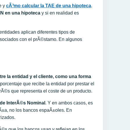
e y
cÃ³mo calcular la TAE de una hipoteca
.
IN en una hipoteca
y si en realidad es
entidades aplican diferentes tipos de
asociados con el prÃ©stamo. En algunos
tre la entidad y el cliente, como una forma
porcentaje que recibe la entidad por prestar el
terÃ©s que representa el coste de un producto.
 de InterÃ©s Nominal
. Y en ambos casos, es
aÃ±a, no los bancos espaÃ±oles. En
rizados.
Ã©s que los bancos usan y reflejan en los