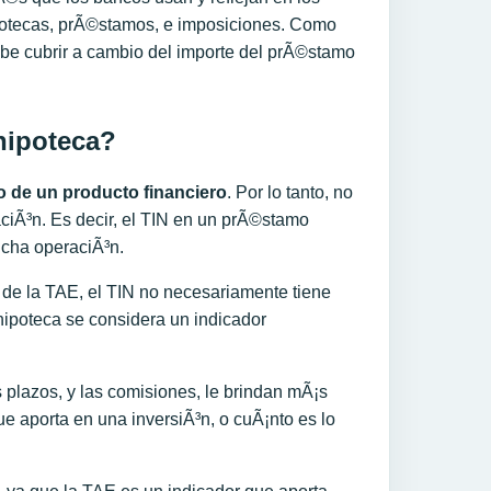
potecas, prÃ©stamos, e imposiciones. Como
ebe cubrir a cambio del importe del prÃ©stamo
hipoteca?
vo de un producto financiero
. Por lo tanto, no
ciÃ³n. Es decir, el TIN en un prÃ©stamo
icha operaciÃ³n.
a de la TAE, el TIN no necesariamente tiene
hipoteca se considera un indicador
 plazos, y las comisiones, le brindan mÃ¡s
e aporta en una inversiÃ³n, o cuÃ¡nto es lo