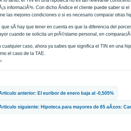
r lo tanto, el TIN en una hipoteca no es tan relevante conocerl
¡s informaciÃ³n. Con dicho Ã­ndice el cliente puede saber si e
ene las mejores condiciones o si es necesario comparar otras hi
 que sÃ­ hay que tener en cuenta es que la diferencia del porce
yor cuando se solicita un prÃ©stamo personal, en comparaciÃ³
 cualquier caso, ahora ya sabes que significa el TIN en una hip
mo el caso de la TAE.
‹
avegación de entradas
Articulo anterior: El euribor de enero baja al -0,505%
Articulo siguiente: Hipoteca para mayores de 65 aÃ±os: Car