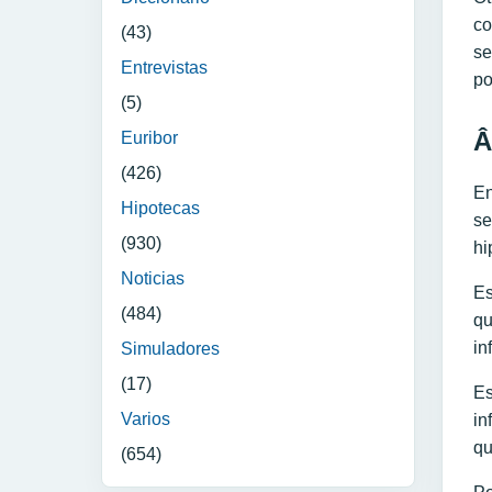
co
(43)
se
Entrevistas
po
(5)
Â
Euribor
(426)
En
Hipotecas
se
(930)
hi
Noticias
Es
(484)
qu
in
Simuladores
(17)
Es
Varios
in
qu
(654)