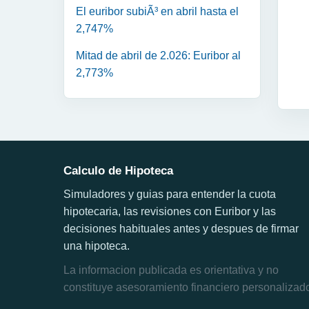
El euribor subiÃ³ en abril hasta el
2,747%
Mitad de abril de 2.026: Euribor al
2,773%
Calculo de Hipoteca
Simuladores y guias para entender la cuota
hipotecaria, las revisiones con Euribor y las
decisiones habituales antes y despues de firmar
una hipoteca.
La informacion publicada es orientativa y no
constituye asesoramiento financiero personalizad