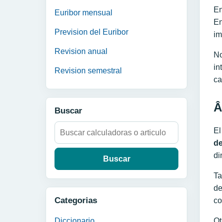
En
Euribor mensual
En
Prevision del Euribor
im
Revision anual
No
in
Revision semestral
ca
Â
Buscar
Buscar:
El
de
di
Ta
de
Categorias
co
Diccionario
Ot