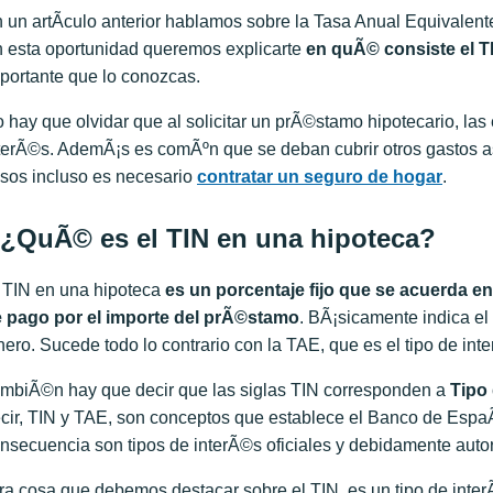
 un artÃ­culo anterior hablamos sobre la Tasa Anual Equivalent
 esta oportunidad queremos explicarte
en quÃ© consiste el T
portante que lo conozcas.
 hay que olvidar que al solicitar un prÃ©stamo hipotecario, las 
terÃ©s. AdemÃ¡s es comÃºn que se deban cubrir otros gastos 
sos incluso es necesario
contratar un seguro de hogar
.
¿QuÃ© es el TIN en una hipoteca?
 TIN en una hipoteca
es un porcentaje fijo que se acuerda en
 pago por el importe del prÃ©stamo
. BÃ¡sicamente indica el 
nero. Sucede todo lo contrario con la TAE, que es el tipo de in
mbiÃ©n hay que decir que las siglas TIN corresponden a
Tipo
cir, TIN y TAE, son conceptos que establece el Banco de Esp
nsecuencia son tipos de interÃ©s oficiales y debidamente auto
ra cosa que debemos destacar sobre el TIN, es un tipo de inter