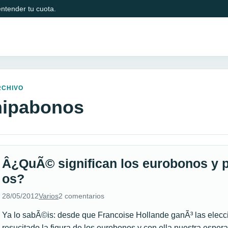
ntender tu cuota.
RCHIVO
hipabonos
Â¿QuÃ© significan los eurobonos y p
os?
28/05/2012
Varios
2 comentarios
Ya lo sabÃ©is: desde que Francoise Hollande ganÃ³ las elecci
resucitado la figura de los eurobonos y con ella nuestra esper