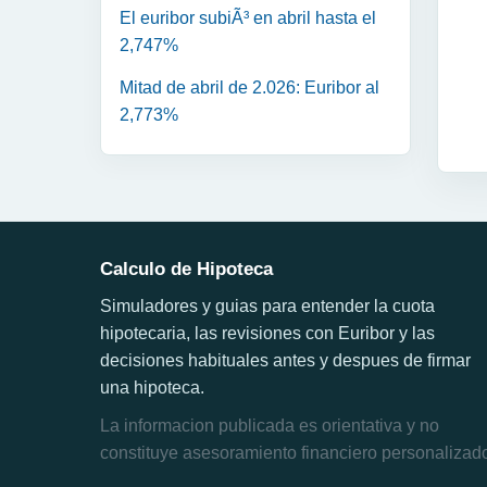
El euribor subiÃ³ en abril hasta el
2,747%
Mitad de abril de 2.026: Euribor al
2,773%
Calculo de Hipoteca
Simuladores y guias para entender la cuota
hipotecaria, las revisiones con Euribor y las
decisiones habituales antes y despues de firmar
una hipoteca.
La informacion publicada es orientativa y no
constituye asesoramiento financiero personalizad