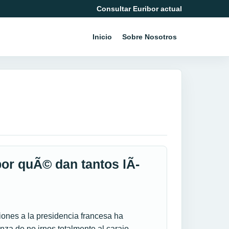
Consultar Euribor actual
Inicio
Sobre Nosotros
or quÃ© dan tantos lÃ­
ones a la presidencia francesa ha
anza de no irnos totalmente al carajo….