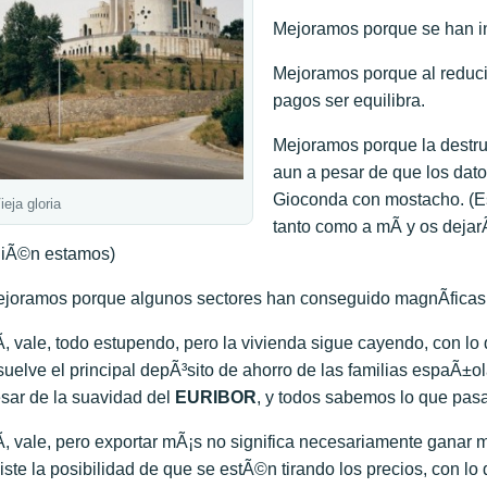
Mejoramos porque se han 
Mejoramos porque al reduci
pagos ser equilibra.
Mejoramos porque la destru
aun a pesar de que los dat
Gioconda con mostacho. (E
ieja gloria
tanto como a mÃ­ y os dejar
iÃ©n estamos)
joramos porque algunos sectores han conseguido magnÃ­ficas 
­, vale, todo estupendo, pero la vivienda sigue cayendo, con lo
suelve el principal depÃ³sito de ahorro de las familias espaÃ±o
sar de la suavidad del
EURIBOR
, y todos sabemos lo que pasa
­, vale, pero exportar mÃ¡s no significa necesariamente ganar
iste la posibilidad de que se estÃ©n tirando los precios, con