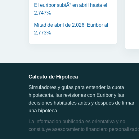
El euribor subiÃ³ en abril hasta el
2,747%
Mitad de abril de 2.026: Euribor al
2,773%
Calculo de Hipoteca
Simuladores y guias para entender la cuota
hipotecaria, las revisiones con Euribor y las
decisiones habituales antes y despues de firmar
una hipoteca.
La informacion publicada es orientativa y no
constituye asesoramiento financiero personalizad