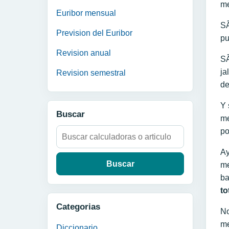
me
Euribor mensual
SÃ
Prevision del Euribor
pu
Revision anual
SÃ
ja
Revision semestral
de
Y 
Buscar
me
Buscar:
po
Ay
me
ba
to
Categorias
No
me
Diccionario