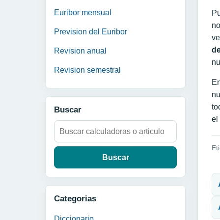
Euribor mensual
Pu
no
Prevision del Euribor
ve
de
Revision anual
nu
Revision semestral
En
nu
to
Buscar
el
Buscar:
Et
N
Categorias
Diccionario