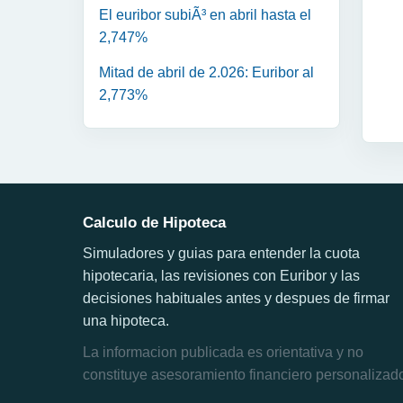
El euribor subiÃ³ en abril hasta el
2,747%
Mitad de abril de 2.026: Euribor al
2,773%
Calculo de Hipoteca
Simuladores y guias para entender la cuota
hipotecaria, las revisiones con Euribor y las
decisiones habituales antes y despues de firmar
una hipoteca.
La informacion publicada es orientativa y no
constituye asesoramiento financiero personalizad