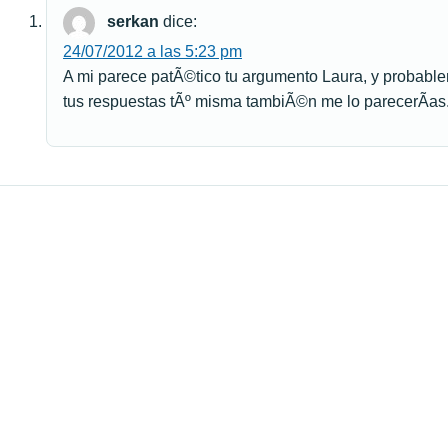
serkan
dice:
24/07/2012 a las 5:23 pm
A mi parece patÃ©tico tu argumento Laura, y probable
tus respuestas tÃº misma tambiÃ©n me lo parecerÃ­as