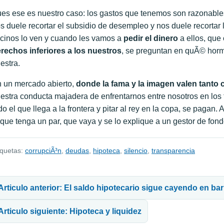
es ese es nuestro caso: los gastos que tenemos son razonables,
s duele recortar el subsidio de desempleo y nos duele recortar
cinos lo ven y cuando les vamos a
pedir el dinero
a ellos, que
rechos inferiores a los nuestros
, se preguntan en quÃ© hormi
estra.
 un mercado abierto,
donde la fama y la imagen valen tanto
estra conducta majadera de enfrentarnos entre nosotros en los 
do el que llega a la frontera y pitar al rey en la copa, se pagan
 que tenga un par, que vaya y se lo explique a un gestor de f
iquetas:
corrupciÃ³n
,
deudas
,
hipoteca
,
silencio
,
transparencia
avegación de entradas
Articulo anterior: El saldo hipotecario sigue cayendo en ba
Articulo siguiente: Hipoteca y liquidez