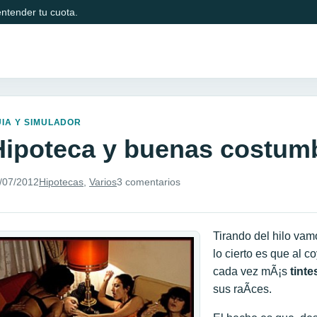
ntender tu cuota.
IA Y SIMULADOR
Hipoteca y buenas costum
/07/2012
Hipotecas
,
Varios
3 comentarios
Tirando del hilo vam
lo cierto es que al 
cada vez mÃ¡s
tinte
sus raÃ­ces.