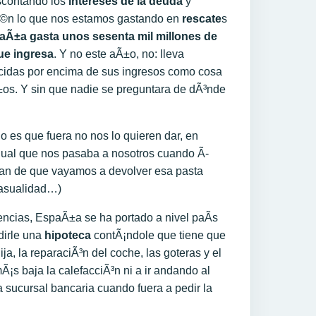
scontando los
intereses de la deuda
y
©n lo que nos estamos gastando en
rescate
s
aÃ±a gasta unos sesenta mil millones de
ue ingresa
. Y no este aÃ±o, no: lleva
ecidas por encima de sus ingresos como cosa
os. Y sin que nadie se preguntara de dÃ³nde
ho es que fuera no nos lo quieren dar, en
igual que nos pasaba a nosotros cuando Ã­
Ã­an de que vayamos a devolver esa pasta
casualidad…)
encias, EspaÃ±a se ha portado a nivel paÃ­s
dirle una
hipoteca
contÃ¡ndole que tiene que
ja, la reparaciÃ³n del coche, las goteras y el
¡s baja la calefacciÃ³n ni a ir andando al
a sucursal bancaria cuando fuera a pedir la