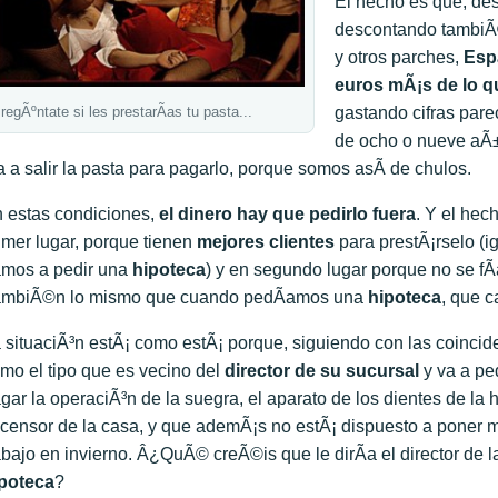
El hecho es que, de
descontando tambiÃ
y otros parches,
Esp
euros mÃ¡s de lo q
regÃºntate si les prestarÃ­as tu pasta...
gastando cifras par
de ocho o nueve aÃ±
a a salir la pasta para pagarlo, porque somos asÃ­ de chulos.
 estas condiciones,
el dinero hay que pedirlo fuera
. Y el hec
imer lugar, porque tienen
mejores clientes
para prestÃ¡rselo (
mos a pedir una
hipoteca
) y en segundo lugar porque no se f
ambiÃ©n lo mismo que cuando pedÃ­amos una
hipoteca
, que 
 situaciÃ³n estÃ¡ como estÃ¡ porque, siguiendo con las coincid
mo el tipo que es vecino del
director de su sucursal
y va a pe
gar la operaciÃ³n de la suegra, el aparato de los dientes de la hi
censor de la casa, y que ademÃ¡s no estÃ¡ dispuesto a poner mÃ
abajo en invierno. Â¿QuÃ© creÃ©is que le dirÃ­a el director de l
poteca
?