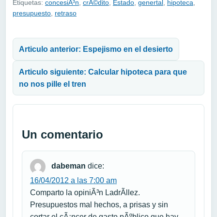
Etiquetas:
concesiÃ³n
,
crÃ©dito
,
Estado
,
genertal
,
hipoteca
,
presupuesto
,
retraso
Navegación de entradas
Articulo anterior: Espejismo en el desierto
Articulo siguiente: Calcular hipoteca para que
no nos pille el tren
Un comentario
dabeman
dice:
16/04/2012 a las 7:00 am
Comparto la opiniÃ³n LadrÃ­llez.
Presupuestos mal hechos, a prisas y sin
cortar el cÃ¡ncer de gasto pÃºblico que hay