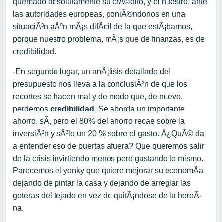
quemado absolutamente su crÃ©dito, y el nuestro, ante
las autoridades europeas, poniÃ©ndonos en una
situaciÃ³n aÃºn mÃ¡s difÃ­cil de la que estÃ¡bamos,
porque nuestro problema, mÃ¡s que de finanzas, es de
credibilidad.
-En segundo lugar, un anÃ¡lisis detallado del
presupuesto nos lleva a la conclusiÃ³n de que los
recortes se hacen mal y de modo que, de nuevo,
perdemos
credibilidad.
Se aborda un importante
ahorro, sÃ­, pero el 80% del ahorro recae sobre la
inversiÃ³n y sÃ³lo un 20 % sobre el gasto. Â¿QuÃ© da
a entender eso de puertas afuera? Que queremos salir
de la crisis invirtiendo menos pero gastando lo mismo.
Parecemos el yonky que quiere mejorar su economÃ­a
dejando de pintar la casa y dejando de arreglar las
goteras del tejado en vez de quitÃ¡ndose de la heroÃ­
na.