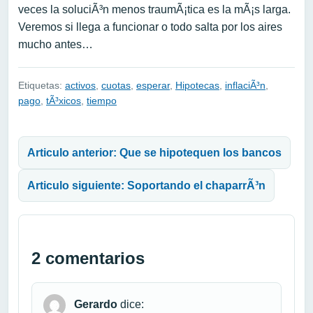
veces la soluciÃ³n menos traumÃ¡tica es la mÃ¡s larga.
Veremos si llega a funcionar o todo salta por los aires
mucho antes…
Etiquetas:
activos
,
cuotas
,
esperar
,
Hipotecas
,
inflaciÃ³n
,
pago
,
tÃ³xicos
,
tiempo
Navegación de entradas
Articulo anterior: Que se hipotequen los bancos
Articulo siguiente: Soportando el chaparrÃ³n
2 comentarios
Gerardo
dice: